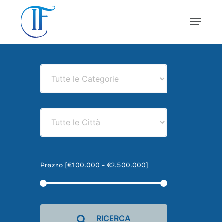
Skip
Menu
to
main
Close
content
Menu
Prezzo [
€100.000
-
€2.500.000
]
RICERCA