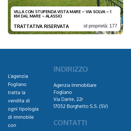
VILLA CON STUPENDA VISTA MARE – VIA SOLVA – 1
KM DAL MARE – ALASSIO
TRATTATIVA RISERVATA
id proprietà: 177
INDIRIZZO
L’agenzia
Fogliano
Agenzia Immobiliare
Fogliano
tratta la
Via Dante, 22r
vendita di
17052 Borghetto S.S. (SV)
ogni tipologia
di immobile
CONTATTI
con