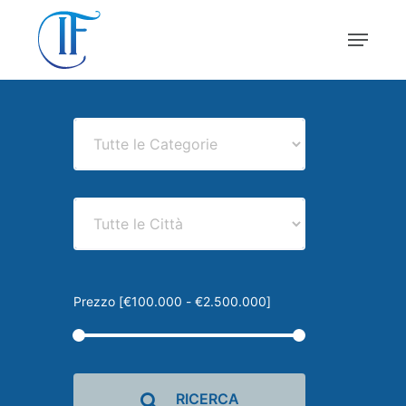
Skip
Menu
to
main
Close
content
Menu
Prezzo [
€100.000
-
€2.500.000
]
RICERCA