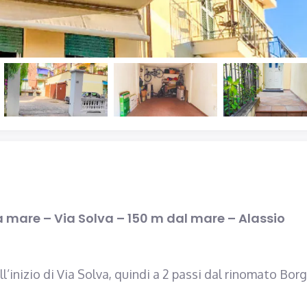
TRILOCALE COMPLETAMENTE RITRUTTURATO ED ARREDATO CON AMPIO TERRAZZO – VIA IGNAZIO DELL’ORO – 750 m DAL MARE – ALASSIO
€375.000
€115.000
Via Ignazio Dell'Oro 37, Alassio
Via Angelo Spada, Racconig
sta mare – Via Solva – 150 m dal mare – Alassio
l’inizio di Via Solva, quindi a 2 passi dal rinomato Bor