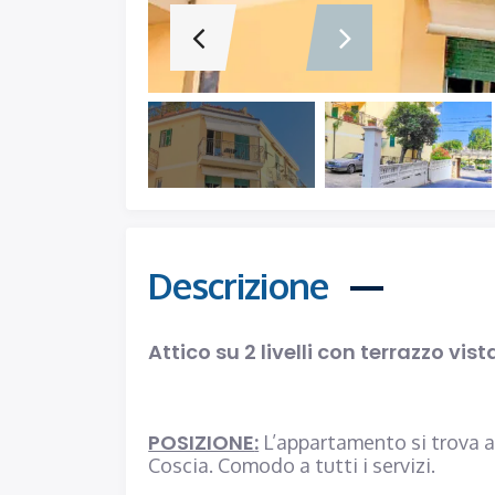
TRILOCALE RISTRUTTURATO CON DOPPIO BALCONE – VIA BOGLIOLO – 200 m DAL MARE – ALASSIO
€380.000
Descrizione
Via Bogliolo, Alassio
Attico su 2 livelli con terrazzo vi
POSIZIONE
:
L’appartamento si trova al
Coscia. Comodo a tutti i servizi.