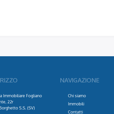
IRIZZO
NAVIGAZIONE
a Immobiliare Fogliano
Chi siamo
nte, 22r
Immobili
Borghetto S.S. (SV)
Contatti