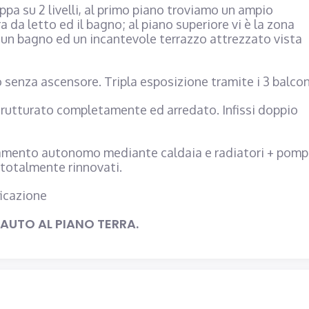
ppa su 2 livelli, al primo piano troviamo un ampio
 da letto ed il bagno; al piano superiore vi è la zona
un bagno ed un incantevole terrazzo attrezzato vista
 senza ascensore. Tripla esposizione tramite i 3 balcon
strutturato completamente ed arredato. Infissi doppio
damento autonomo mediante caldaia e radiatori + pomp
o totalmente rinnovati.
ificazione
AUTO AL PIANO TERRA.