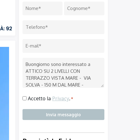
Nome
*
Nome
Cognome
Telefono
À: 92
*
Email
*
Messaggio
Consenso
Accetto la
Privacy
.
*
*