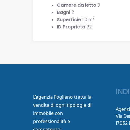
Camere da letto
3
Bagni
2
2
Superficie
110 m
ID Proprietà
92
IND
L’agenzia Fogliano tratta la
vendita di ogni tipologia di
Agenzi
immobile con
Via Da
professionalità e
17052 
competenza: