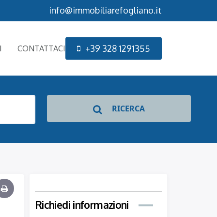
info@immobiliarefogliano.it
+
3
9
3
2
8
1
2
9
1
3
5
5
I
CONTATTACI
RICERCA
Richiedi informazioni