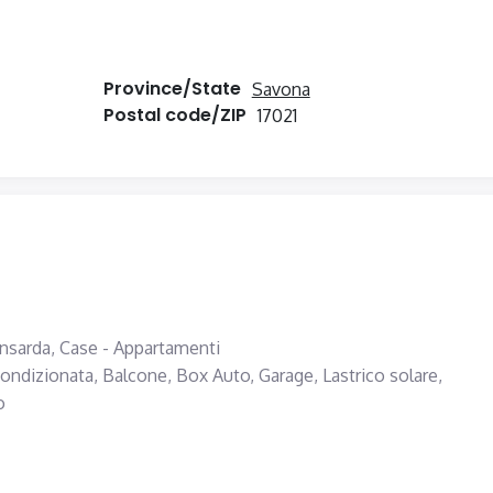
Province/State
Savona
Postal code/ZIP
17021
ansarda,
Case - Appartamenti
condizionata,
Balcone,
Box Auto,
Garage,
Lastrico solare,
o