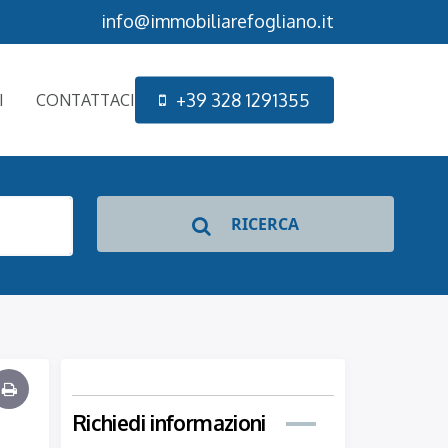
info@immobiliarefogliano.it
+
3
9
3
2
8
1
2
9
1
3
5
5
I
CONTATTACI
RICERCA
Richiedi informazioni