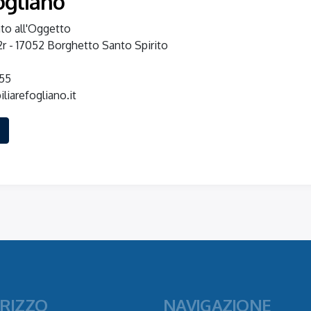
ogliano
to all'Oggetto
2r - 17052 Borghetto Santo Spirito
355
iarefogliano.it
IRIZZO
NAVIGAZIONE