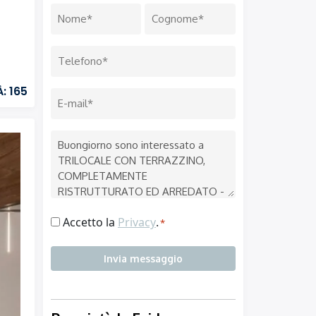
Nome
*
Nome
Cognome
Telefono
*
: 165
Email
*
Messaggio
Consenso
Accetto la
Privacy
.
*
*