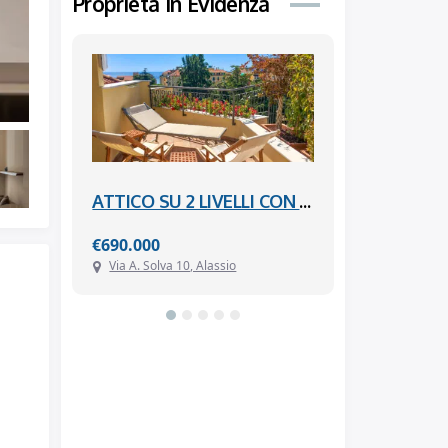
Proprietà In Evidenza
QUADRILOCALE CON 3 BALCONI, BOX AUTO E CANTINA – VIA ANGELO SPADA – RACCONIGI
ATTICO SU 2 LIVELLI CON TERRAZZO VISTA MARE – VIA SOLVA – 150 M DAL MARE – ALASSIO
€690.000
€210.000
i
Via A. Solva 10, Alassio
Via Aurelia 23