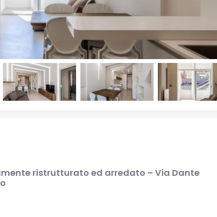
TRILOCALE COMPLETAMENTE RITRUTTURATO ED ARREDATO CON AMPIO TERRAZZO – VIA IGNAZIO DELL’ORO – 750 m DAL MARE – ALASSIO
€375.000
€115.000
Via Ignazio Dell'Oro 37, Alassio
Via Angelo Spada, Racconig
amente ristrutturato ed arredato – Via Dante
io