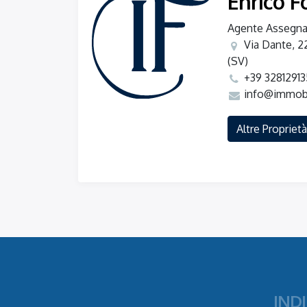
Enrico F
Agente Assegna
Via Dante, 2
(SV)
+39 3281291
info@immobil
Altre Proprietà
IND