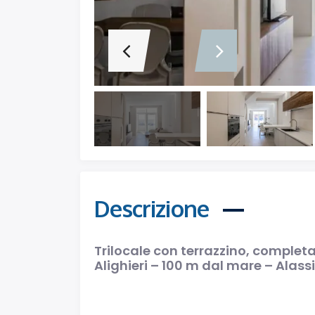
TRILOCALE RISTRUTTURATO CON DOPPIO BALCONE – VIA BOGLIOLO – 200 m DAL MARE – ALASSIO
€380.000
Via Bogliolo, Alassio
Descrizione
Trilocale con terrazzino, complet
Alighieri – 100 m dal mare – Alass