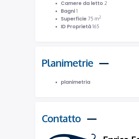
Camere da letto
2
Bagni
1
2
Superficie
75 m
ID Proprietà
165
Planimetrie
planimetria
Contatto