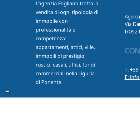
L’agenzia Fogliano tratta la
vendita di ogni tipologia di
Agenzi
immobile con
Via Da
professionalità e
17052 
competenza:
appartamenti, attici, ville,
CON
immobili di prestigio,
rustici, casali, uffici, fondi
T: +39
commerciali nella Liguria
E: inf
di Ponente.
© 2026 Immobiliare Fogliano. S.a.s. | P. IVA 01857380099