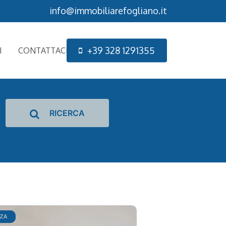
info@immobiliarefogliano.it
+
3
9
3
2
8
1
2
9
1
3
5
5
I
CONTATTACI
RICERCA
NZA