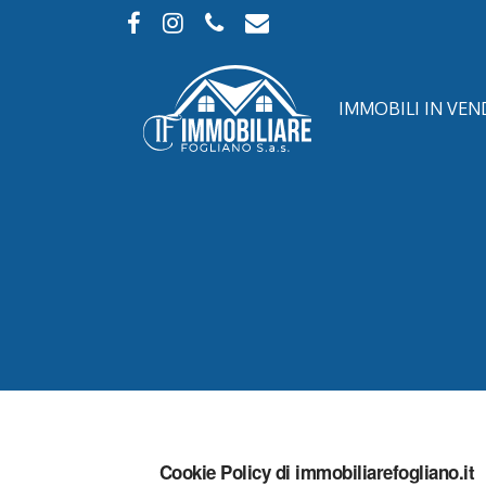
Skip
to
facebook
instagram
phone
email
main
content
IMMOBILI IN VEN
Cookie Policy di immobiliarefogliano.it