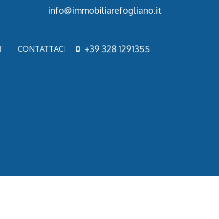
info@immobiliarefogliano.it
+
3
9
3
2
8
1
2
9
1
3
5
5
I
CONTATTACI