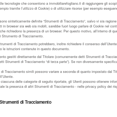
e tecnologie che consentono a immobiliarefogliano.it di raggiungere gli scopi d
sempio tramite l’utilizzo di Cookie) o di utilizzare risorse (per esempio esegue
ono sinteticamente definite “Strumenti di Tracciamento”, salvo vi sia ragione d
n browser sia web sia mobili, sarebbe fuori luogo parlare di Cookie nel contest
he richiedono la presenza di un browser. Per questo motivo, all’interno di qu
 di Strumento di Tracciamento.
 Strumenti di Tracciamento potrebbero, inoltre richiedere il consenso dell’Uten
 le istruzioni contenute in questo documento.
mento gestiti direttamente dal Titolare (comunemente detti Strumenti di Tracci
etti Strumenti di Tracciamento “di terza parte”). Se non diversamente specifica
 di Tracciamento simili possono variare a seconda di quanto impostato dal Tito
l’Utente.
 ciascuna delle categorie di seguito riportate, gli Utenti possono ottenere infor
e la presenza di altri Strumenti di Tracciamento - nelle privacy policy dei rispet
i Strumenti di Tracciamento