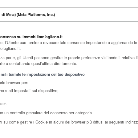
di Meta) (Meta Platforms, Inc.)
 consenso su immobiliarefogliano.it
o, l’Utente può fornire o revocare tale consenso impostando o aggiornando le pr
efogliano.it.
 parte, gli Utenti possono gestire le proprie preferenze visitando il relativo lin
parte o contattando quest'ultima direttamente.
mili tramite le impostazioni del tuo dispositivo
prio browser per:
no stati impostati sul dispositivo;
ser.
no un controllo granulare del consenso per categoria.
 su come gestire i Cookie in alcuni dei browser più diffusi ai seguenti indirizz