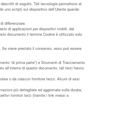
escritti di seguito. Tali tecnologie permettono al
ndo uno script) sul dispositivo dell’Utente quando
i differenziare.
o di applicazioni per dispositivi mobili, dal
esto documento il termine Cookie è utilizzato solo
te. Se viene prestato il consenso, esso può essere
amento “di prima parte”) e Strumenti di Tracciamento
to all’interno di questo documento, tali terzi hanno
lare o da ciascun fornitore terzo. Alcuni di essi
mazioni più dettagliate ed aggiornate sulla durata,
tivi fornitori terzi (tramite i link messi a