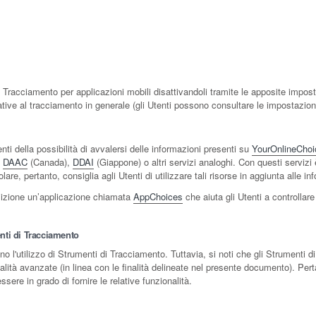
i Tracciamento per applicazioni mobili disattivandoli tramite le apposite imposta
lative al tracciamento in generale (gli Utenti possono consultare le impostazioni
i della possibilità di avvalersi delle informazioni presenti su
YourOnlineChoi
,
DAAC
(Canada),
DDAI
(Giappone) o altri servizi analoghi. Con questi servizi 
tolare, pertanto, consiglia agli Utenti di utilizzare tali risorse in aggiunta alle
osizione un’applicazione chiamata
AppChoices
che aiuta gli Utenti a controllar
enti di Tracciamento
no l'utilizzo di Strumenti di Tracciamento. Tuttavia, si noti che gli Strumenti
nalità avanzate (in linea con le finalità delineate nel presente documento). Perta
sere in grado di fornire le relative funzionalità.