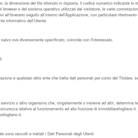
ver, la dimensione del file ottenuto in risposta, il codice numerico indicante lo s
el browser e del sistema operativo utilizzati dal visitatore, le varie connotazio
i all’itinerario seguito all’interno dell’Applicazione, con particolare riferiment
nte informatico dell’Utente.
e, salvo ove diversamente specificato, coincide con l'Interessato.
i.
razione e qualsiasi altro ente che tratta dati personali per conto del Titolare
il servizio o altro organismo che, singolarmente o insieme ad altri, determina le
 sicurezza relative al funzionamento ed alla fruizione di immobiliarefogliano.it.
refogliano.it.
 sono raccolti e trattati i Dati Personali degli Utenti.