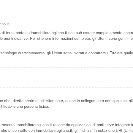
ano.it
i terza parte su immobiliarefogliano.it non può essere completamente controll
rarsi indicativo. Per ottenere informazioni complete, gli Utenti sono gentilment
ecnologie di tracciamento, gli Utenti sono invitati a contattare il Titolare qualo
.
e che, direttamente o indirettamente, anche in collegamento con qualsiasi al
ntificabile una persona fisica.
verso immobiliarefogliano.it (anche da applicazioni di parti terze integrate in im
he si connette con immobiliarefogliano.it, gli indirizzi in notazione URI (Uniform