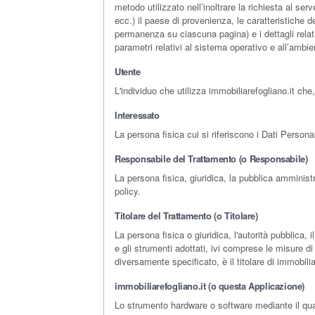
metodo utilizzato nell’inoltrare la richiesta al ser
ecc.) il paese di provenienza, le caratteristiche d
permanenza su ciascuna pagina) e i dettagli relativ
parametri relativi al sistema operativo e all’ambie
Utente
L'individuo che utilizza immobiliarefogliano.it ch
Interessato
La persona fisica cui si riferiscono i Dati Personal
Responsabile del Trattamento (o Responsabile)
La persona fisica, giuridica, la pubblica amminist
policy.
Titolare del Trattamento (o Titolare)
La persona fisica o giuridica, l'autorità pubblica, 
e gli strumenti adottati, ivi comprese le misure di
diversamente specificato, è il titolare di immobilia
immobiliarefogliano.it (o questa Applicazione)
Lo strumento hardware o software mediante il quale