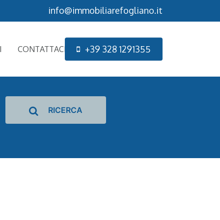
info@immobiliarefogliano.it
+
3
9
3
2
8
1
2
9
1
3
5
5
I
CONTATTACI
RICERCA