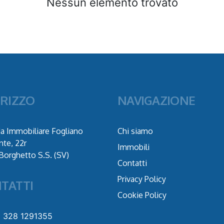
Nessun elemento trovato
IRIZZO
NAVIGAZIONE
a Immobiliare Fogliano
Chi siamo
nte, 22r
Immobili
Borghetto S.S. (SV)
Contatti
Privacy Policy
TATTI
Cookie Policy
9 328 1291355