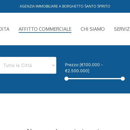
AGENZIA IMMOBILIARE A BORGHETTO SANTO SPIRITO
DITA
AFFITTO COMMERCIALE
CHI SIAMO
SERVIZ
Prezzo [
€100.000
-
€2.500.000
]