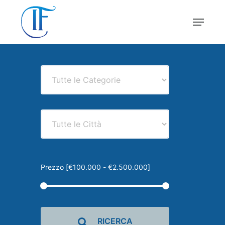
Skip
Menu
to
main
Close
content
Menu
Prezzo [
€100.000
-
€2.500.000
]
RICERCA