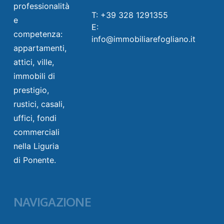
professionalità
T: +39 328 1291355
e
E:
competenza:
info@immobiliarefogliano.it
appartamenti,
attici, ville,
immobili di
prestigio,
rustici, casali,
uffici, fondi
commerciali
nella Liguria
di Ponente.
NAVIGAZIONE