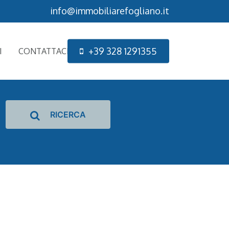
info@immobiliarefogliano.it
+
3
9
3
2
8
1
2
9
1
3
5
5
I
CONTATTACI
RICERCA