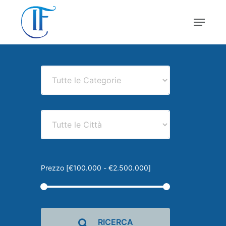
Skip
Menu
to
main
Close
content
Menu
Prezzo [
€100.000
-
€2.500.000
]
RICERCA