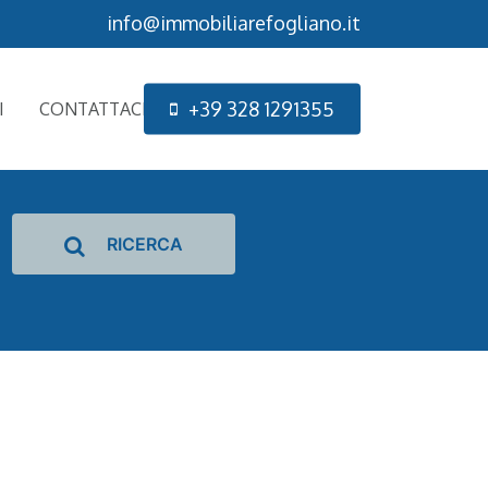
info@immobiliarefogliano.it
+
3
9
3
2
8
1
2
9
1
3
5
5
I
CONTATTACI
RICERCA