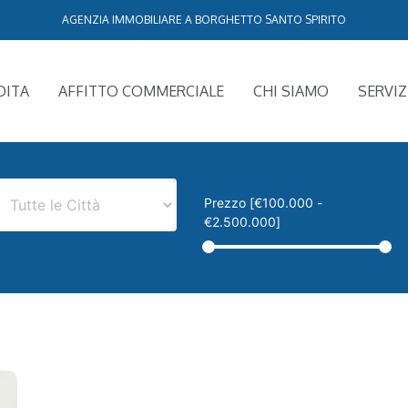
AGENZIA IMMOBILIARE A BORGHETTO SANTO SPIRITO
DITA
AFFITTO COMMERCIALE
CHI SIAMO
SERVIZ
Prezzo [
€100.000
-
€2.500.000
]