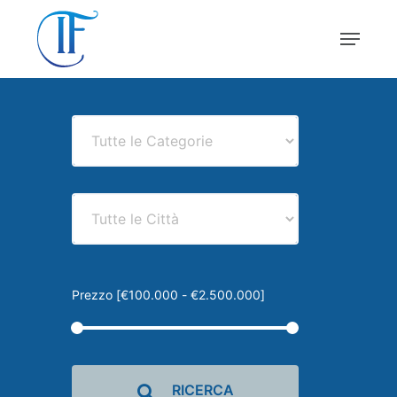
Skip
Menu
to
main
Close
content
Menu
Prezzo [
€100.000
-
€2.500.000
]
RICERCA