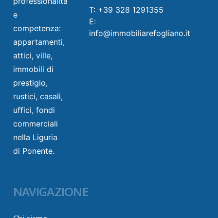
professionalità
T: +39 328 1291355
e
E:
competenza:
info@immobiliarefogliano.it
appartamenti,
attici, ville,
immobili di
prestigio,
rustici, casali,
uffici, fondi
commerciali
nella Liguria
di Ponente.
NAVIGAZIONE