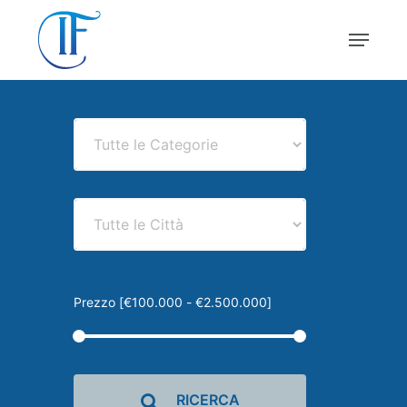
Skip
Menu
to
main
Close
content
Menu
Prezzo [
€100.000
-
€2.500.000
]
RICERCA