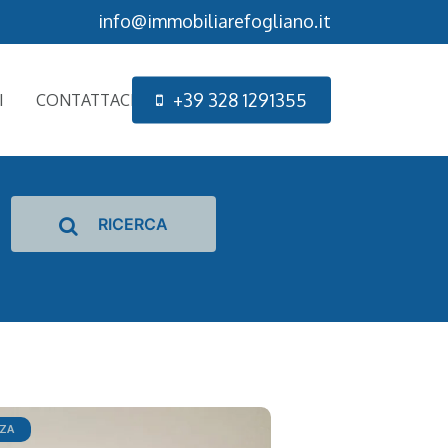
info@immobiliarefogliano.it
+
3
9
3
2
8
1
2
9
1
3
5
5
I
CONTATTACI
RICERCA
NZA