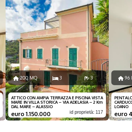
200 MQ
3
3
96
ATTICO CON AMPIA TERRAZZA E PISCINA VISTA
PENTALO
MARE IN VILLA STORICA – VIA ADELASIA – 2 Km
CARDUCC
DAL MARE – ALASSIO
LOANO
0
id proprietà: 117
euro 1.150.000
euro 