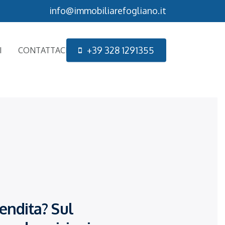
info@immobiliarefogliano.it
+
3
9
3
2
8
1
2
9
1
3
5
5
I
CONTATTACI
endita? Sul