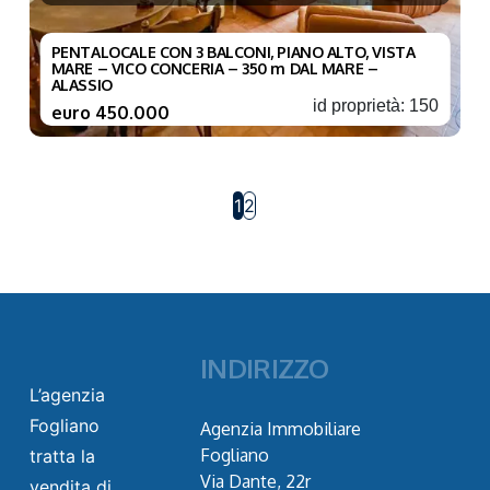
PENTALOCALE CON 3 BALCONI, PIANO ALTO, VISTA
MARE – VICO CONCERIA – 350 m DAL MARE –
ALASSIO
id proprietà: 150
euro 450.000
1
2
INDIRIZZO
L’agenzia
Fogliano
Agenzia Immobiliare
Fogliano
tratta la
Via Dante, 22r
vendita di