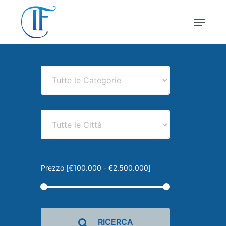
Skip
Menu
to
main
Close
content
Menu
Prezzo [
€100.000
-
€2.500.000
]
RICERCA