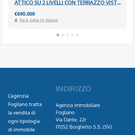
CANTINA – VIA ANGELO SPADA – RACCONIGI
ATTICO SU 2 LIVELLI CON TERRAZZO VISTA MARE – VIA SOLVA – 150 M DAL MARE – ALASSIO
€690.000
Via A. Solva 10, Alassio
INDIRIZZO
L’agenzia
Fogliano tratta
Agenzia Immobiliare
la vendita di
Fogliano
Via Dante, 22r
ogni tipologia
17052 Borghetto S.S. (SV)
di immobile